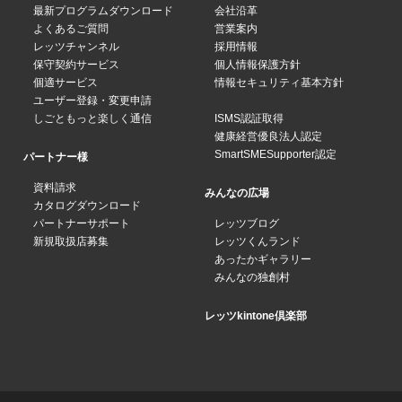
最新プログラムダウンロード
会社沿革
よくあるご質問
営業案内
レッツチャンネル
採用情報
保守契約サービス
個人情報保護方針
個適サービス
情報セキュリティ基本方針
ユーザー登録・変更申請
しごともっと楽しく通信
ISMS認証取得
健康経営優良法人認定
SmartSMESupporter認定
パートナー様
資料請求
みんなの広場
カタログダウンロード
パートナーサポート
レッツブログ
新規取扱店募集
レッツくんランド
あったかギャラリー
みんなの独創村
レッツkintone倶楽部