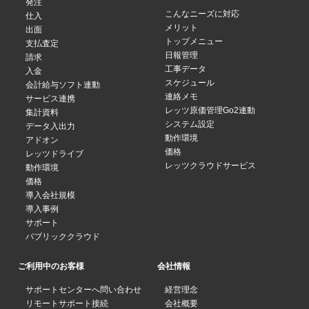
発注
こんなニーズに対応
仕入
メリット
出面
トップメニュー
支払査定
日報管理
請求
工事データ
入金
スケジュール
会計給与ソフト連動
連絡メモ
サービス連携
レッツ原価管理Go2連動
集計資料
システム設定
データ入出力
動作環境
アドオン
価格
レッツドライブ
レッツクラウドサービス
動作環境
価格
導入会社規模
導入事例
サポート
パブリッククラウド
ご利用中のお客様
会社情報
サポートセンターへ問い合わせ
経営理念
リモートサポート接続
会社概要