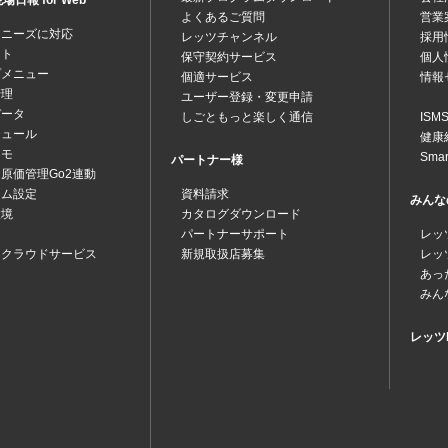
日報 for Web
よくあるご質問
営業
なニーズに対応
レッツチャンネル
採用
ット
保守契約サービス
個人
プメニュー
個適サービス
情報
管理
ユーザー登録・変更申請
データ
しごともっと楽しく通信
IS
ジュール
健康
メモ
Sma
パートナー様
原価管理Go2連動
テム設定
資料請求
みんな
環境
カタログダウンロード
パートナーサポート
レッ
ツクラウドサービス
新規取扱店募集
レッ
あっ
みん
レッツk