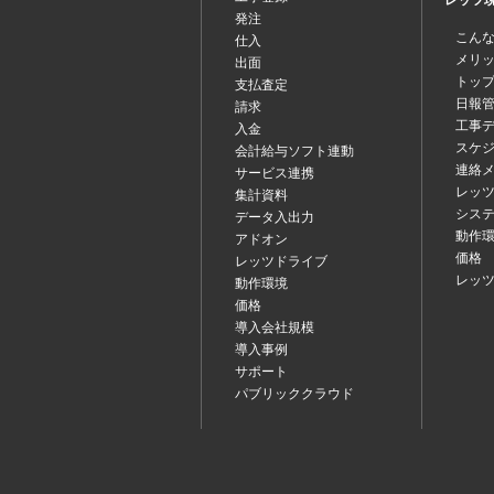
レッツ現場
発注
こん
仕入
メリ
出面
トッ
支払査定
日報
請求
工事
入金
スケ
会計給与ソフト連動
連絡
サービス連携
レッツ
集計資料
シス
データ入出力
動作
アドオン
価格
レッツドライブ
レッ
動作環境
価格
導入会社規模
導入事例
サポート
パブリッククラウド