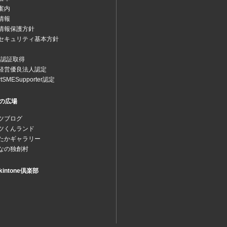
案内
情報
情報保護方針
セキュリティ基本方針
MS認証取得
経営優良法人認定
rtSMESupporter認定
の広場
ツブログ
ツくんランド
たかギャラリー
なの独創村
intone倶楽部