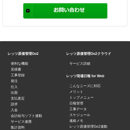
レッツ原価管理Go2
レッツ原価管理Go2クラウド
便利な機能
サービス詳細
見積書
工事登録
レッツ現場日報 for Web
発注
こんなニーズに対応
仕入
メリット
出面
トップメニュー
支払査定
日報管理
請求
工事データ
入金
スケジュール
会計給与ソフト連動
連絡メモ
サービス連携
レッツ原価管理Go2連動
集計資料