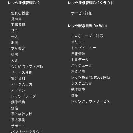
レッツ原価管理Go2
レッツ原価管理Go2クラウド
便利な機能
サービス詳細
見積書
工事登録
レッツ現場日報 for Web
発注
こんなニーズに対応
仕入
メリット
出面
トップメニュー
支払査定
日報管理
請求
工事データ
入金
スケジュール
会計給与ソフト連動
連絡メモ
サービス連携
レッツ原価管理Go2連動
集計資料
システム設定
データ入出力
動作環境
アドオン
価格
レッツドライブ
レッツクラウドサービス
動作環境
価格
導入会社規模
導入事例
サポート
パブリッククラウド