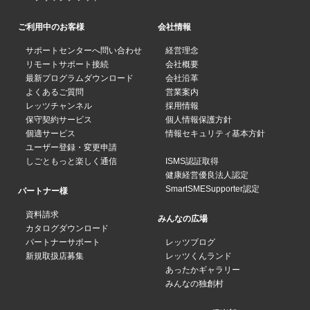
ご利用中のお客様
会社情報
サポートセンターへ問い合わせ
経営理念
リモートサポート接続
会社概要
最新プログラムダウンロード
会社沿革
よくあるご質問
営業案内
レッツチャンネル
採用情報
保守契約サービス
個人情報保護方針
個適サービス
情報セキュリティ基本方針
ユーザー登録・変更申請
しごともっと楽しく通信
ISMS認証取得
健康経営優良法人認定
SmartSMESupporter認定
パートナー様
資料請求
みんなの広場
カタログダウンロード
パートナーサポート
レッツブログ
新規取扱店募集
レッツくんランド
あったかギャラリー
みんなの独創村