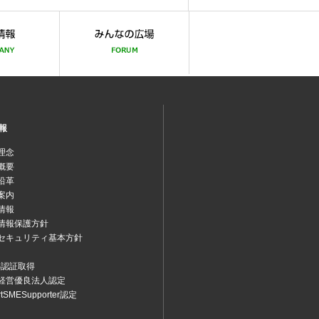
報
理念
概要
沿革
案内
情報
情報保護方針
セキュリティ基本方針
MS認証取得
経営優良法人認定
rtSMESupporter認定