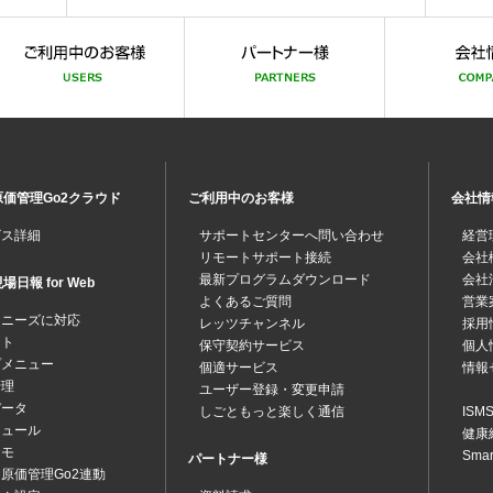
価管理Go2クラウド
ご利用中のお客様
会社情
ビス詳細
サポートセンターへ問い合わせ
経営
リモートサポート接続
会社
最新プログラムダウンロード
会社
日報 for Web
よくあるご質問
営業
なニーズに対応
レッツチャンネル
採用
ット
保守契約サービス
個人
プメニュー
個適サービス
情報
管理
ユーザー登録・変更申請
データ
しごともっと楽しく通信
IS
ジュール
健康
メモ
Sma
パートナー様
原価管理Go2連動