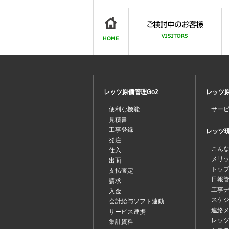
レッツ原価管理Go2
レッツ原
便利な機能
サー
見積書
工事登録
レッツ現場
発注
こん
仕入
メリ
出面
トッ
支払査定
日報
請求
工事
入金
スケ
会計給与ソフト連動
連絡
サービス連携
レッツ
集計資料