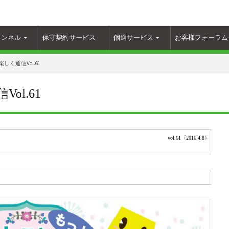
ャンネル
保守契約サービス
個適サービス
お客様フォーラム
しく通信Vol.61
ol.61
vol.61
〈
2016.4.8
〉