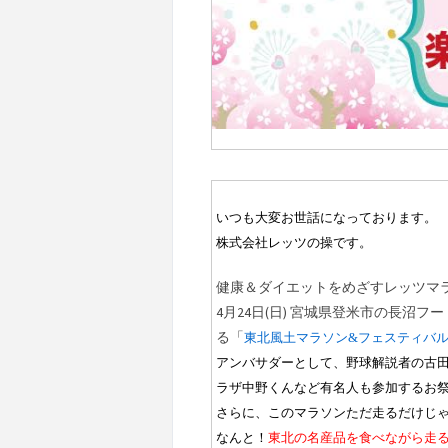
いつも大変お世話になっております。
株式会社レッツの操です。
健康＆ダイエットをめざすレッツマ
4
月
24
日
(
日
)
宮城県登米市の長沼フー
る「
東北風土マラソン&
フェスティバ
アンバサダーとして、野球解説者の古
ラザ中野くんなど有名人も参加するお
さらに、このマラソンただ走るだけじ
なんと！
東北の名産品を食べながら走