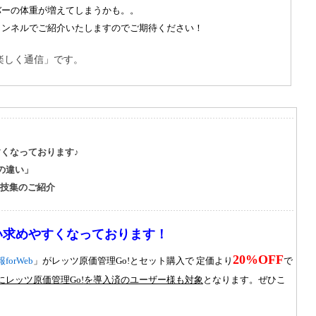
バーの体重が増えてしまうかも。。
ャンネルでご紹介いたしますのでご期待ください！
楽しく通信」です。
くなっております♪
の違い」
技集のご紹介
い求めやすくなっております！
20%OFF
orWeb
」がレッツ原価管理
Go!
とセット購入で 定価より
で
にレッツ原価管理
Go!
を導入済のユーザー様も対象
となります。ぜひこ