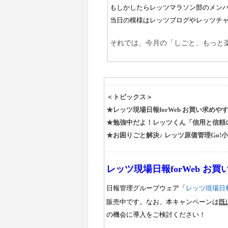
もしかしたらレッツマラソン部のメン
当日の模様はレッツブログやレッツチ
それでは、今月の「しごと、もっと
＜トピックス＞
★レッツ現場日報
forWeb
お買い求めやす
★勉強中だよ！レッツくん「信用と信頼
★お困りごと解決♪ レッツ原価管理
Go!
小
レッツ現場日報
forWeb
お買
日報管理グループウェア「
レッツ現場日報f
販売中です。なお、本キャンペーンは
既
の機会に導入をご検討ください！