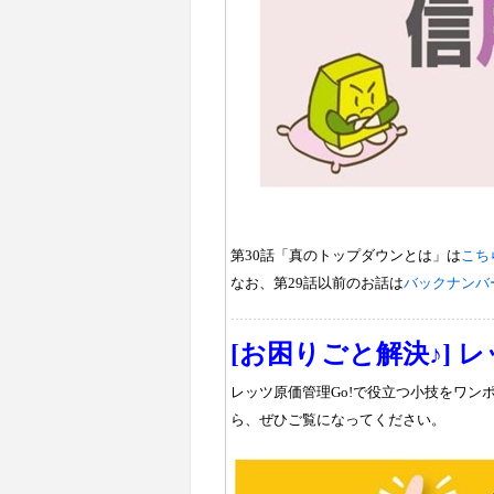
第
30
話「真のトップダウンとは」は
こち
なお、第
29
話以前のお話は
バックナンバ
[
お困りごと解決♪
]
レ
レッツ原価管理
Go!
で役立つ小技をワン
ら、ぜひご覧になってください。