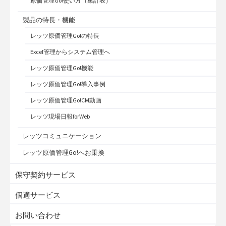
原価管理Go!使い方（集計表）
製品の特長・機能
レッツ原価管理Go!の特長
Excel管理からシステム管理へ
レッツ原価管理Go!機能
レッツ原価管理Go!導入事例
レッツ原価管理Go!CM動画
レッツ現場日報forWeb
レッツコミュニケーション
レッツ原価管理Go!へお乗換
保守契約サービス
個適サービス
お問い合わせ