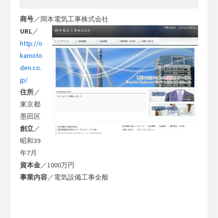
商号
／岡本電気工事株式会社
URL
／
http://o
kamoto
den.co.
jp/
住所
／
東京都
墨田区
創立
／
昭和39
年7月
資本金
／1000万円
事業内容
／電気設備工事全般