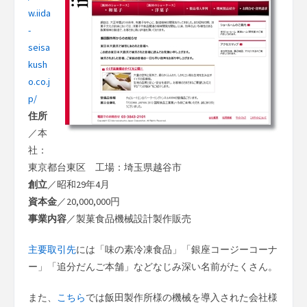
w.iida
-
seisa
kush
o.co.j
p/
住所
／本
社：
東京都台東区 工場：埼玉県越谷市
創立
／昭和29年4月
資本金
／20,000,000円
事業内容
／製菓食品機械設計製作販売
主要取引先
には「味の素冷凍食品」「銀座コージーコーナ
ー」「追分だんご本舗」などなじみ深い名前がたくさん。
また、
こちら
では飯田製作所様の機械を導入された会社様