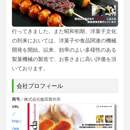
行ってきました。また昭和初期、洋菓子文化
の到来においては、洋菓子や食品関連の機械
開発を開始。以来、効率のよい多様性のある
製菓機械の製造で、お客さまに高い評価を頂
いております。
会社プロフィール
商号
／株式会社飯田製作所
URL
／
http:/
/ww