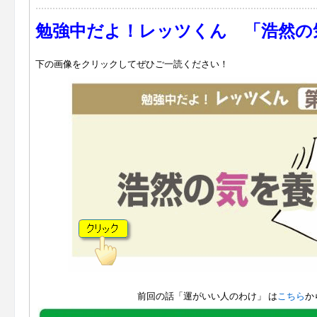
勉強中だよ！レッツくん 「浩然の
下の画像をクリックしてぜひご一読ください！
前回の話「運がいい人のわけ」 は
こちら
か