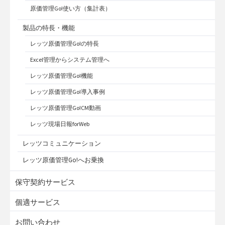
原価管理Go!使い方（集計表）
製品の特長・機能
レッツ原価管理Go!の特長
Excel管理からシステム管理へ
レッツ原価管理Go!機能
レッツ原価管理Go!導入事例
レッツ原価管理Go!CM動画
レッツ現場日報forWeb
レッツコミュニケーション
レッツ原価管理Go!へお乗換
保守契約サービス
個適サービス
お問い合わせ