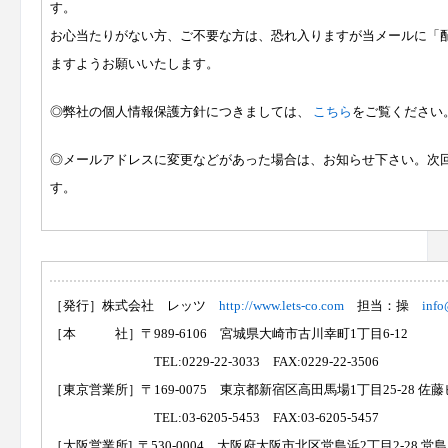
す。
お心当たりがない方、ご不要な方は、恐れ入りますが当メールに「
ますようお願いいたします。
◎弊社の個人情報保護方針につきましては、
こちら
をご覧ください
◎メールアドレスに変更などがあった場合は、お知らせ下さい。次
す。
［発行］株式会社 レッツ
http://www.lets-co.com
担当：操
info
［本 社］〒989-6106 宮城県大崎市古川幸町1丁目6-12
TEL:0229-22-3033 FAX:0229-22-3506
［東京営業所］〒169-0075 東京都新宿区高田馬場1丁目25-28 佐藤
TEL:03-6205-5453 FAX:03-6205-5457
［大阪営業所] 〒530-0004 大阪府大阪市北区堂島浜2丁目2-28 堂島